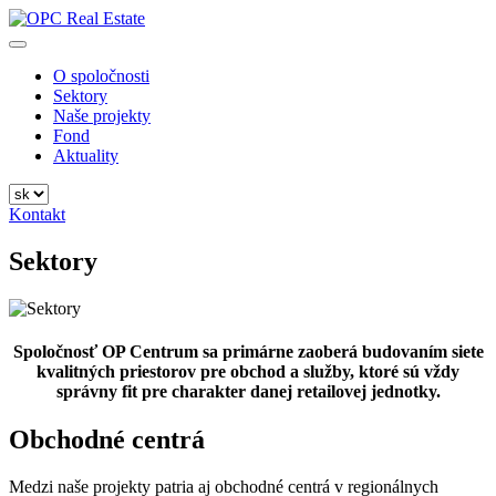
Preskočiť
na
OPC Real Estate
Always the Best Place
obsah
O spoločnosti
Sektory
Naše projekty
Fond
Aktuality
Kontakt
Sektory
Spoločnosť OP Centrum sa primárne zaoberá budovaním siete
kvalitných priestorov pre obchod a služby, ktoré sú vždy
správny fit pre charakter danej retailovej jednotky.
Obchodné centrá
Medzi naše projekty patria aj obchodné centrá v regionálnych