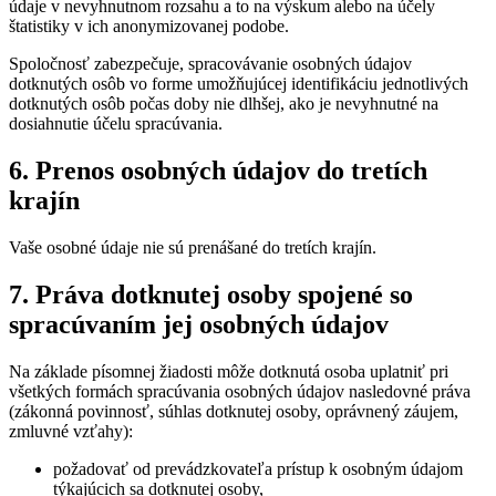
údaje v nevyhnutnom rozsahu a to na výskum alebo na účely
štatistiky v ich anonymizovanej podobe.
Spoločnosť zabezpečuje, spracovávanie osobných údajov
dotknutých osôb vo forme umožňujúcej identifikáciu jednotlivých
dotknutých osôb počas doby nie dlhšej, ako je nevyhnutné na
dosiahnutie účelu spracúvania.
6. Prenos osobných údajov do tretích
krajín
Vaše osobné údaje nie sú prenášané do tretích krajín.
7. Práva dotknutej osoby spojené so
spracúvaním jej osobných údajov
Na základe písomnej žiadosti môže dotknutá osoba uplatniť pri
všetkých formách spracúvania osobných údajov nasledovné práva
(zákonná povinnosť, súhlas dotknutej osoby, oprávnený záujem,
zmluvné vzťahy):
požadovať od prevádzkovateľa prístup k osobným údajom
týkajúcich sa dotknutej osoby,