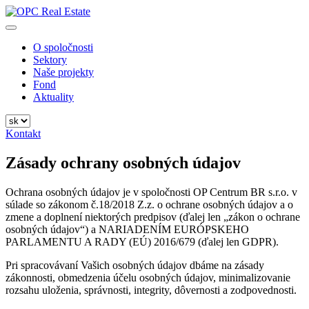
Preskočiť
na
OPC Real Estate
Always the Best Place
obsah
O spoločnosti
Sektory
Naše projekty
Fond
Aktuality
Kontakt
Zásady ochrany osobných údajov
Ochrana osobných údajov je v spoločnosti OP Centrum BR s.r.o. v
súlade so zákonom č.18/2018 Z.z. o ochrane osobných údajov a o
zmene a doplnení niektorých predpisov (ďalej len „zákon o ochrane
osobných údajov“) a NARIADENÍM EURÓPSKEHO
PARLAMENTU A RADY (EÚ) 2016/679 (ďalej len GDPR).
Pri spracovávaní Vašich osobných údajov dbáme na zásady
zákonnosti, obmedzenia účelu osobných údajov, minimalizovanie
rozsahu uloženia, správnosti, integrity, dôvernosti a zodpovednosti.