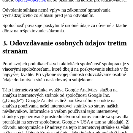
Odvolanie súhlasu nemá vplyv na zákonnosť spracúvania
vychádzajúceho zo súhlasu pred jeho odvolaním.
Spoločnosť považuje poskytnuté osobné údaje za dôverné a kladie
dôraz na rešpektovanie súkromia.
3. Odovzdávanie osobných údajov tretím
stranám
Popri svojich podnikateľských aktivitách spoločnosť spolupracuje s
viacerými spoločnosťami, ktoré dbajú na poskytovanie služieb v čo
najvyššej kvalite. Pri výkone svojej činnosti odovzdávame osobné
údaje dotknutých strán nasledovným subjektom:
Táto internetová stránka využíva Google Analytics, službu na
analýzu internetových stránok od spoločnosti Google Inc.
(„Google“). Google Analytics tiež používa súbory cookie na
analýzu používania našej internetovej stránky zo strany našich
návštevníkov. Informácie o vašom používaní tejto internetovej
stránky vygenerované prostredníctvom súborov cookie sa spravidla
prenášajú na server spoločnosti Google v USA a tam sa ukladajú. Z
dôvodu anonymizácie IP adresy na tejto internetovej stránke sa však
v členských štátoch Európskej únie alebo iných zmluvných štátoch