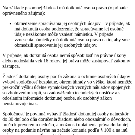
Na základe písomnej žiadosti má dotknutá osoba právo (v prípade
oprávneného záujmu):
obmedzenie spracúvania jej osobných údajov – v prípade, ak
má dotknutá osoba podozrenie, že spracúvame jej osobné
údaje nezákonne môže vzniesť námietku. V prípade
vznesenia námietky má dotknutá osoba právo na to, aby sme
obmedzili spracovanie jej osobných údajov.
V prípade, ak dotknutá osoba nemá spôsobilosť na právne úkony
alebo nedosiahla vek 16 rokov, jej práva môže zastupovať zákonný
zástupca.
Žiadosť dotknutej osoby podľa zákona o ochrane osobných údajov
vybaví spoločnosť bezplatne, okrem úhrady vo výške, ktorá nemôže
prekročiť výšku účelne vynaložených vecných nákladov spojených
so zhotovením kópií, so zadovážením technických nosičov a s
odoslaním informácie dotknutej osobe, ak osobitný zákon
neustanovuje inak.
Spoločnosť je povinná vybaviť žiadosť dotknutej osoby najneskôr
do 30 dní odo dňa doručenia žiadosti alebo oboznámiť o dôvodoch,
prečo k prevereniu nedošlo, a možnosti uplatnenia práva dotknutej
osoby na podanie návrhu na začatie konania podľa § 100 a na inú