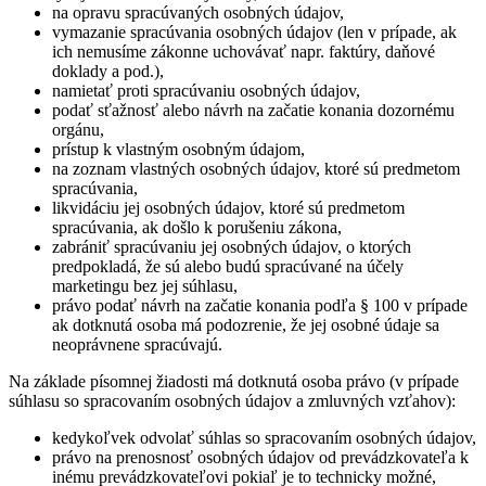
na opravu spracúvaných osobných údajov,
vymazanie spracúvania osobných údajov (len v prípade, ak
ich nemusíme zákonne uchovávať napr. faktúry, daňové
doklady a pod.),
namietať proti spracúvaniu osobných údajov,
podať sťažnosť alebo návrh na začatie konania dozornému
orgánu,
prístup k vlastným osobným údajom,
na zoznam vlastných osobných údajov, ktoré sú predmetom
spracúvania,
likvidáciu jej osobných údajov, ktoré sú predmetom
spracúvania, ak došlo k porušeniu zákona,
zabrániť spracúvaniu jej osobných údajov, o ktorých
predpokladá, že sú alebo budú spracúvané na účely
marketingu bez jej súhlasu,
právo podať návrh na začatie konania podľa § 100 v prípade
ak dotknutá osoba má podozrenie, že jej osobné údaje sa
neoprávnene spracúvajú.
Na základe písomnej žiadosti má dotknutá osoba právo (v prípade
súhlasu so spracovaním osobných údajov a zmluvných vzťahov):
kedykoľvek odvolať súhlas so spracovaním osobných údajov,
právo na prenosnosť osobných údajov od prevádzkovateľa k
inému prevádzkovateľovi pokiaľ je to technicky možné,