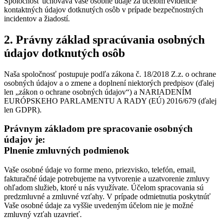
Spoločnosť uchováva vaše osobné údaje za účelom evidencie
kontaktných údajov dotknutých osôb v prípade bezpečnostných
incidentov a žiadostí.
2. Právny základ spracúvania osobných
údajov dotknutých osôb
Naša spoločnosť postupuje podľa zákona č. 18/2018 Z.z. o ochrane
osobných údajov a o zmene a doplnení niektorých predpisov (ďalej
len „zákon o ochrane osobných údajov“) a NARIADENÍM
EURÓPSKEHO PARLAMENTU A RADY (EÚ) 2016/679 (ďalej
len GDPR).
Právnym základom pre spracovanie osobných
údajov je:
Plnenie zmluvných podmienok
Vaše osobné údaje vo forme meno, priezvisko, telefón, email,
fakturačné údaje potrebujeme na vytvorenie a uzatvorenie zmluvy
ohľadom služieb, ktoré u nás využívate. Účelom spracovania sú
predzmluvné a zmluvné vzťahy. V prípade odmietnutia poskytnúť
Vaše osobné údaje za vyššie uvedeným účelom nie je možné
zmluvný vzťah uzavrieť.