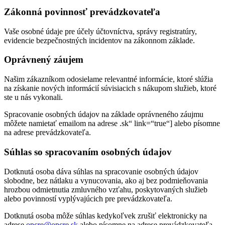
Zákonná povinnosť prevádzkovateľa
Vaše osobné údaje pre účely účtovníctva, správy registratúry,
evidencie bezpečnostných incidentov na zákonnom základe.
Oprávnený záujem
Našim zákazníkom odosielame relevantné informácie, ktoré slúžia
na získanie nových informácií súvisiacich s nákupom služieb, ktoré
ste u nás vykonali.
Spracovanie osobných údajov na základe oprávneného záujmu
môžete namietať emailom na adrese .sk“ link=“true“] alebo písomne
na adrese prevádzkovateľa.
Súhlas so spracovaním osobných údajov
Dotknutá osoba dáva súhlas na spracovanie osobných údajov
slobodne, bez nátlaku a vynucovania, ako aj bez podmieňovania
hrozbou odmietnutia zmluvného vzťahu, poskytovaných služieb
alebo povinností vyplývajúcich pre prevádzkovateľa.
Dotknutá osoba môže súhlas kedykoľvek zrušiť elektronicky na
adrese
opcre@opcre.sk
alebo písomne na adrese prevádzkovateľa.