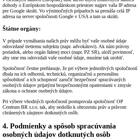
dohody o Európskom hospodárskom priestore najprv vaša IP adresa
pre Google skráti. Vo výnimočných prípadoch sa prenáša celá IP
adresa na server spoločnosti Google v USA a tam sa skráti.
Štátne orgány:
V prípade vymáhania našich práv môžu byť vaše osobné údaje
odovzdané tretiemu subjektu (napr. advokátovi). Ak nám právny
poriadok, alebo orgán štátnej moci (napr. PZ SR), uloží povinnosť,
aby sme mu odovzdali vaše osobné údaje, musíme tak urobiť.
Spoločnosť čestne prehlasuje, že pri výbere jednotlivých spoločností
dbala na ich odbornú, technickú, organizačnú a personálnu
spôsobilosť a ich schopnosť zaručiť bezpečnosť spracúvaných
osobných údajov prijatými bezpečnostnými opatreniami v zmysle
zákona o ochrane osobných údajov.
Pri výbere vhodných spoločností postupovala spoločnosť OP
Centrum BR s.r.o. tak, aby nedošlo k ohrozeniu práv a právom
chránených záujmov dotknutých osôb.
4. Podmienky a spôsob spracúvania
osobných údajov dotknutých osôb